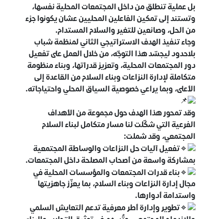
بل عملية تنطلق من داخل المجتمعات المحلية نفسها،
وتستند إلى تمكين الفاعلين المحليين عشان يكونوا جزء
من الحل، وصانعين للتغير والسلام المستدام.
وجاء تنفيذ الهدف الاستراتيجي الثاني لمنظمة شباب
بلاحدود ليجسّد هذا التوجّه، من خلال العمل على تفعيل
دور المجتمعات المحلية، وتعزيز قدراتها، وبناء منظومة
متكاملة لإدارة النزاعات وبناء السلام من القاعدة إلى
الأعلى، وبما يراعي خصوصية السياق المحلي واحتياجاته.
وقد تمحور هذا الهدف حول مجموعة من الأهداف
الفرعية التي شكّلت لنا مسار متكامل لبناء السلام
المجتمعي، وقد شملت:
تفعيل آليات حل النزاعات والوساطة المجتمعية
بمشاركة واسعة من أصحاب المصلحة داخل المجتمعات.
بناء قدرات المجتمعات والمؤسسات المحلية في
مجال إدارة النزاعات وبناء السلام، بما يعزّز جاهزيتها
واستدامة أدوارها.
تطوير وإدارة أطر معرفية تدعم التعايش السلمي