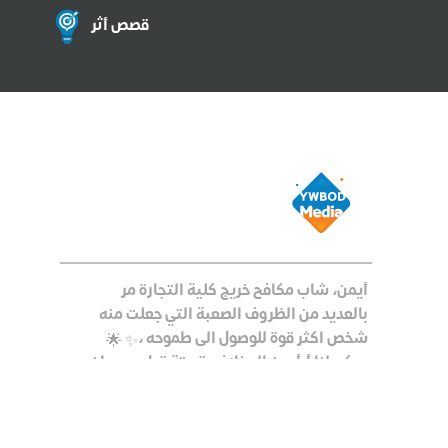
قصص أثر
أيمن، شاب مكافح خريج كلية التجارة مر
بالعديد من الظروف الصعبة التي جعلت منه
شخص اكثر قوة للوصول الى طموحه ،
يحكي لنا أ.أيمن المخلافي قصتة قبل وبعد ان
اكمل تعليمه والنجاحات المختلفة التي حققها
في حياته المهنية مما جعله يصل الى صناع
القرار، ويكون قصة نجاح ونموذجاً للشباب في